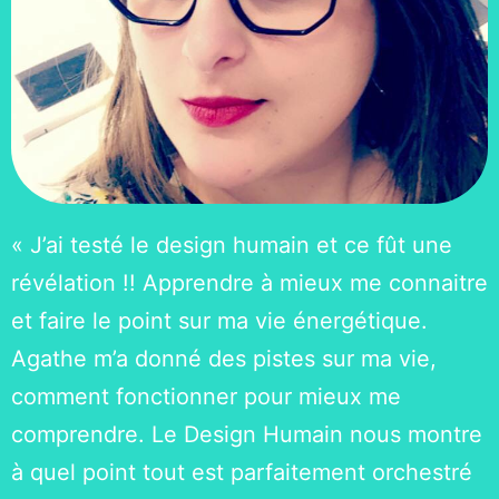
« J’ai testé le design humain et ce fût une
révélation !! Apprendre à mieux me connaitre
et faire le point sur ma vie énergétique.
Agathe m’a donné des pistes sur ma vie,
comment fonctionner pour mieux me
comprendre. Le Design Humain nous montre
à quel point tout est parfaitement orchestré