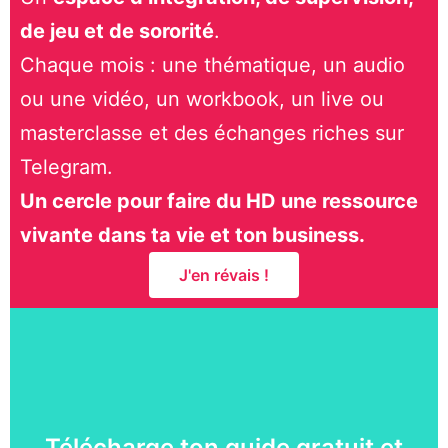
de jeu et de sororité
.
Chaque mois : une thématique, un audio
ou une vidéo, un workbook, un live ou
masterclasse et des échanges riches sur
Telegram.
Un cercle pour faire du HD une ressource
vivante dans ta vie et ton business.
J'en révais !
Télécharge ton guide gratuit et