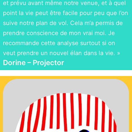
et prévu avant même notre venue, et à quel
point la vie peut être facile pour peu que l’on
suive notre plan de vol. Cela m’a permis de
prendre conscience de mon vrai moi. Je
recommande cette analyse surtout si on
veut prendre un nouvel élan dans la vie. »
Dorine – Projector