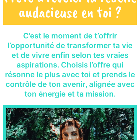
audacieuse en toi ?
C’est le moment de t’offrir
l’opportunité de
transformer ta vie
et de
vivre enfin selon tes vraies
aspirations
. Choisis l’offre qui
résonne le plus avec toi et prends le
contrôle de ton avenir, alignée avec
ton énergie et ta mission.