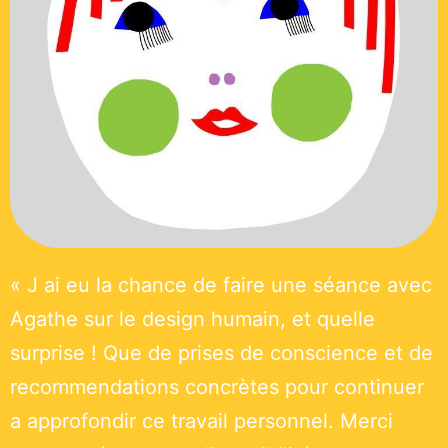
« J ai eu la chance de faire une séance avec
Agathe sur le design humain, et quelle
surprise ! Que de prises de conscience et de
recommendations concrètes pour continuer
a approfondir ce travail personnel. Merci