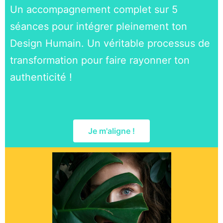
Un accompagnement complet sur 5
séances pour intégrer pleinement ton
Design Humain. Un véritable processus de
transformation pour faire rayonner ton
authenticité !
Je m'aligne !