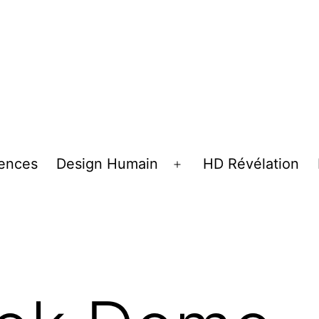
tences
Design Humain
HD Révélation
Ouvrir
le
menu