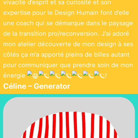
vivacité d’esprit et sa curiosité et son
expertise pour le Design Humain font d’elle
une coach qui se démarque dans le paysage
de la transition pro/reconversion. J’ai adoré
mon atelier découverte de mon design à ses
côtés ça m’a apporté pleins de billes autant
pour communiquer que prendre soin de mon
énergie
!
Céline – Generator