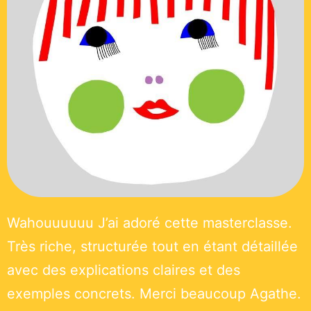
Wahouuuuuu
J’ai adoré cette masterclasse.
Très riche, structurée tout en étant détaillée
avec des explications claires et des
exemples concrets. Merci beaucoup Agathe.