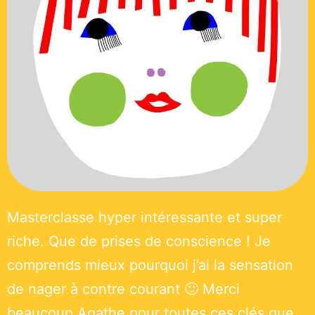
Masterclasse hyper intéressante et super
riche. Que de prises de conscience ! Je
comprends mieux pourquoi j’ai la sensation
de nager à contre courant 🙂 Merci
beaucoup Agathe pour toutes ces clés que