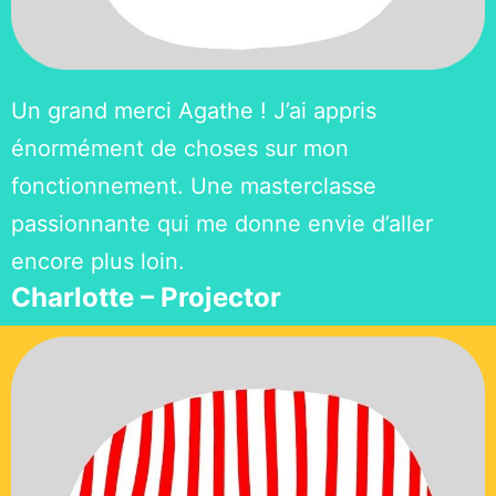
Un grand merci Agathe ! J’ai appris
énormément de choses sur mon
fonctionnement. Une masterclasse
passionnante qui me donne envie d’aller
encore plus loin.
Charlotte – Projector