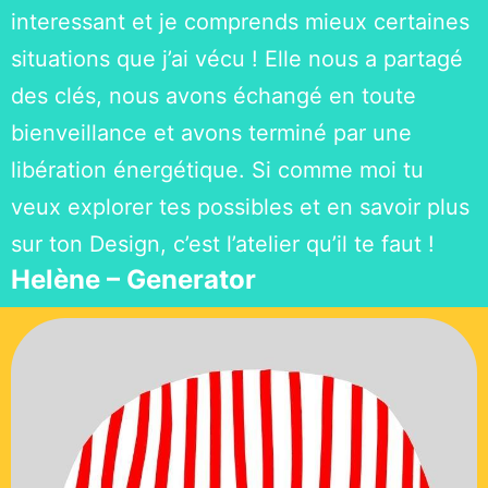
interessant et je comprends mieux certaines
situations que j’ai vécu ! Elle nous a partagé
des clés, nous avons échangé en toute
bienveillance et avons terminé par une
libération énergétique. Si comme moi tu
veux explorer tes possibles et en savoir plus
sur ton Design, c’est l’atelier qu’il te faut !
Helène – Generator