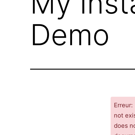
My Ins
Demo
Erreur:
not exi
does no