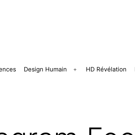
tences
Design Humain
HD Révélation
Ouvrir
le
menu