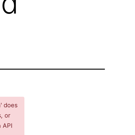
ed
a' does
, or
h API