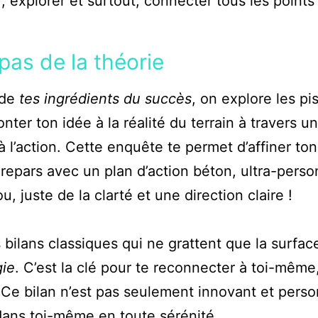
, explorer et surtout, connecter tous les point
pas de la théorie
 de
tes ingrédients du succès
, on explore les pi
nter ton idée à la réalité du terrain à travers 
 l’action. Cette enquête te permet d’affiner ton
u repars avec un plan d’action béton, ultra-person
u, juste de la clarté et une direction claire !
s bilans classiques qui ne grattent que la surfa
gie
. C’est la clé pour te reconnecter à toi-même,
 Ce bilan n’est pas seulement innovant et person
 dans toi-même en toute sérénité.