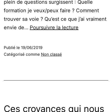
plein de questions surgissent : Quelle
formation je veux/peux faire ? Comment
trouver sa voie ? Qu’est ce que j’ai vraiment
Reconversion
envie de…
Poursuivre la lecture
professionnel
:
Publié le
19/06/2019
par
Catégorisé comme
Non classé
où
commencer
?
Ces croyances qui nous