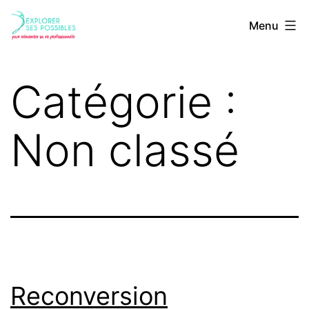
Aller
Agathe
Menu
au
Monnétreau
contenu
Catégorie :
Non classé
Reconversion