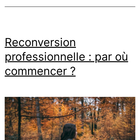
Design
Humain
?
Reconversion
professionnelle : par où
commencer ?