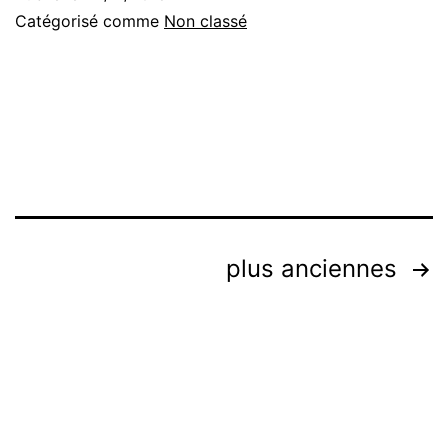
triangle
Catégorisé comme
Non classé
de
Karpman
?
Navigation
plus anciennes
des
articles