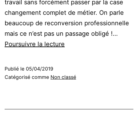
travail sans forcément passer par la case
changement complet de métier. On parle
beaucoup de reconversion professionnelle
mais ce n’est pas un passage obligé !…
Réinventer
Poursuivre la lecture
sa
vie
Publié le
05/04/2019
pro
Catégorisé comme
Non classé
:
une
multitude
d’options